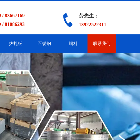
 / 83667169
劳先生：
 / 81086293
13922522311
热扎板
不锈钢
铜料
联系我们