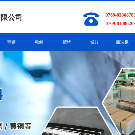
0769-83368789
有限公司
0769-81086269
带钢
电解
镀锌
锰片
酸冼板